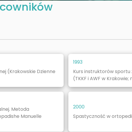
acowników
1993
nej (Krakowskie Dzienne
Kurs instruktorów sportu 
(TKKF i AWF w Krakowie; n
2000
lnej. Metoda
opadishe Manuelle
Spastyczność w ortoped