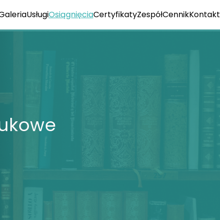
Galeria
Usługi
Osiągnięcia
Certyfikaty
Zespół
Cennik
Kontakt
aukowe