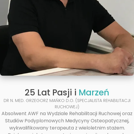
25 Lat Pasji i
Marzeń
DR N. MED. GRZEGORZ MAŃKO D.O. (SPECJALISTA REHABILITACJI
RUCHOWEJ)
Absolwent AWF na Wydziale Rehabilitacji Ruchowej oraz
Studiów Podyplomowych Medycyny Osteopatycznej,
wykwalifikowany terapeuta z wieloletnim stażem.