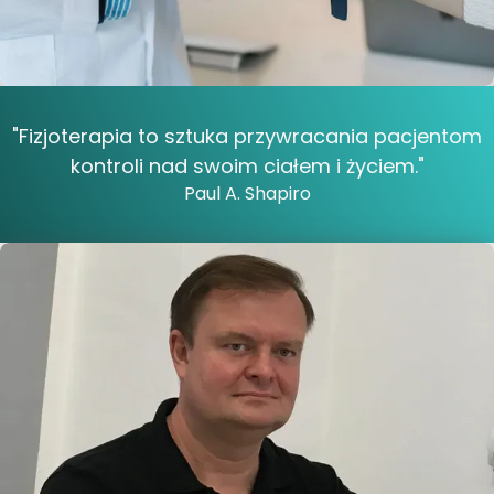
"Fizjoterapia to sztuka przywracania pacjentom
kontroli nad swoim ciałem i życiem."
Paul A. Shapiro